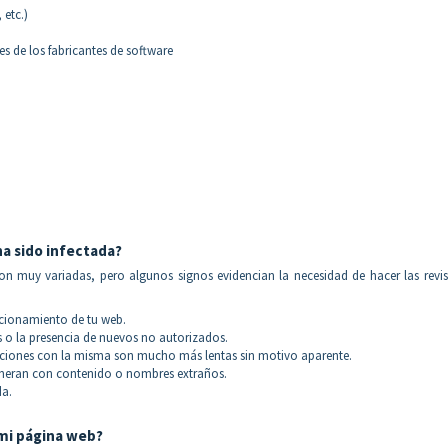
 etc.)
s de los fabricantes de software
ha sido infectada?
 son muy variadas, pero algunos signos evidencian la necesidad de hacer las revi
ncionamiento de tu web.
s o la presencia de nuevos no autorizados.
cciones con la misma son mucho más lentas sin motivo aparente.
eneran con contenido o nombres extraños.
da.
 mi página web?