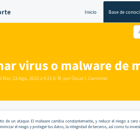
orte
Inicio
Base de conoc
inar virus o malware de 
 Mar, 23 Ago, 2022 a 9:21 A. M. por Óscar L Carreiras
eto de un ataque. El malware cambia constantemente, y reducir el riesgo a cero
imizar el riesgo y proteger tus datos, la integridad de terceros, así como tu invers