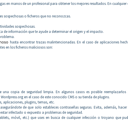
as en manos de un profesional para obtener los mejores resultados. En cualquier
es sospechosas o ficheros que no reconozcas.
tividades sospechosas.
sca de información que te ayude a determinar el origen y el impacto.
 problema.
choso
hasta encontrar trazas malintencionadas. En el caso de aplicaciones hech
tes en los ficheros maliciosos son:
de una copia de seguridad limpia. En algunos casos es posible reemplazarlos s
 Wordpress.org en el caso de este conocido CMS o su tienda de plugins.
, aplicaciones, plugins, temas, etc.
 asegurándote de que solo estableces contraseñas seguras. Evita, además, hacer
estar infectado o expuesto a problemas de seguridad.
ablets, móvil, etc.) que uses en busca de cualquier infección o troyano que pu