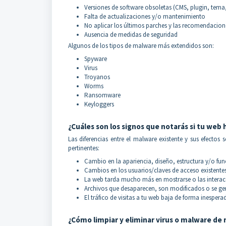
Versiones de software obsoletas (CMS, plugin, tema,
Falta de actualizaciones y/o mantenimiento
No aplicar los últimos parches y las recomendacione
Ausencia de medidas de seguridad
Algunos de los tipos de malware más extendidos son:
Spyware
Virus
Troyanos
Worms
Ransomware
Keyloggers
¿Cuáles son los signos que notarás si tu web 
Las diferencias entre el malware existente y sus efectos
pertinentes:
Cambio en la apariencia, diseño, estructura y/o fu
Cambios en los usuarios/claves de acceso existente
La web tarda mucho más en mostrarse o las intera
Archivos que desaparecen, son modificados o se g
El tráfico de visitas a tu web baja de forma inespera
¿Cómo limpiar y eliminar virus o malware de