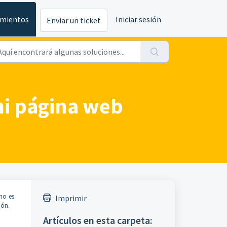
imientos
Iniciar sesión
Enviar un ticket
mi página web
 no es
Imprimir
ión.
Artículos en esta carpeta: