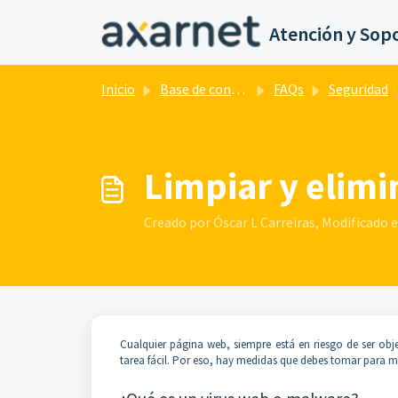
Saltar al contenido principal
Atención y Sop
Inicio
Base de conocimientos
FAQs
Seguridad
Limpiar y elim
Creado por Óscar L Carreiras, Modificado el
Cualquier página web, siempre está en riesgo de ser obj
tarea fácil. Por eso, hay medidas que debes tomar para min