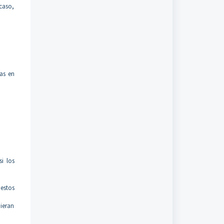
 caso,
as en
i los
 estos
dieran