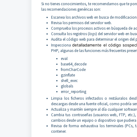
Si no tienes conocimientos, te recomendamos que te pong
las recomendaciones genéricas son:
Escanea los archivos web en busca de modificacion
Revisa los permisos del servidor web.
Comprueba los procesos activos en búsqueda de ac
Consulta los registros (
logs
) del servidor web en bu
Audita el código web para determinar el origen del
Inspecciona
detalladamente el código sospe
PHP, algunas de las funciones más frecuentes presen
eval
base64_decode
fromCharCode
gzinflate
shell_exec
globals
error_reporting
Limpia los ficheros infectados o restáuralos des
descargas desde una fuente oficial, como podría ser
Actualiza y mantén siempre al día cualquier software
Cambia tus contraseñas (usuarios web, FTP, etc.),
cambios desde un equipo o dispositivo que pudiera 
Revisa de forma exhaustiva los terminales (PCs, t
contener.