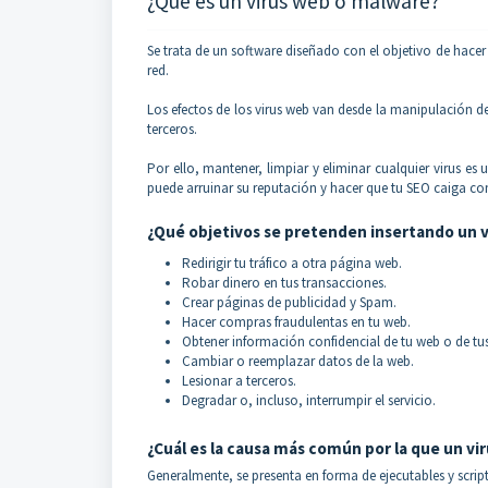
¿Qué es un virus web o malware?
Se trata de un software diseñado con el objetivo de hacer 
red.
Los efectos de los virus web van desde la manipulación d
terceros.
Por ello, mantener, limpiar y eliminar cualquier virus 
puede arruinar su reputación y hacer que tu SEO caiga c
¿Qué objetivos se pretenden insertando un 
Redirigir tu tráfico a otra página web.
Robar dinero en tus transacciones.
Crear páginas de publicidad y Spam.
Hacer compras fraudulentas en tu web.
Obtener información confidencial de tu web o de tus
Cambiar o reemplazar datos de la web.
Lesionar a terceros.
Degradar o, incluso, interrumpir el servicio.
¿Cuál es la causa más común por la que un v
Generalmente, se presenta en forma de ejecutables y scripts