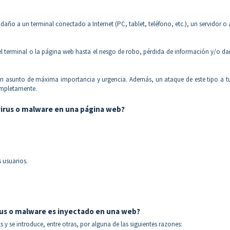
daño a un terminal conectado a Internet (PC, tablet, teléfono, etc.), un servidor o
el terminal o la página web hasta el riesgo de robo, pérdida de información y/o d
es un asunto de máxima importancia y urgencia. Además, un ataque de este tipo a 
ompletamente.
virus o malware en una página web?
 usuarios.
irus o malware es inyectado en una web?
 y se introduce, entre otras, por alguna de las siguientes razones: