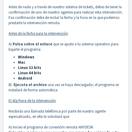
Antes de nada y a través de nuestro sistema de tickets, debes de tener la
confirmación de uno de nuestro agentes para realizar esta intervención.
Esa confrmación debe de incluir la fecha y la hora en la que podemos
prestarte la intervención remota.
Antes de la fecha para la intervención
:
A)
P
ulsa sobre el enlace
que se ajuste a tu sistema operativo para
bajarte el programa:
Windows
Mac
Linux 32 bits
Linux 64 bits
Android
B)
Ejecuta el archivo
una vez se haya descargado; el programa se
instalará de forma automática.
El día/hora de la intervención
:
Recibirás una llamada telefónica por parte de nuestro agente
especializado, en ella te solicitará que:
A) Inicies el programa de conexióm remota ANYDESK